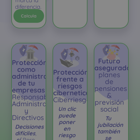
marca la
diferencia.
Calcula
Futuro
Protección
asegurado
como
Protección
planes
administrador/socio
frente a
de
de tu
riesgos
pensiones
empresas
ciberneticos
&
Responsabilidad
Ciberriesgos
previsión
Administradores
social
Un clic
y
puede
Directivos
Tu
poner
jubilación
Decisiones
en
también
difíciles
,
riesgo
se
sí
.
Pero