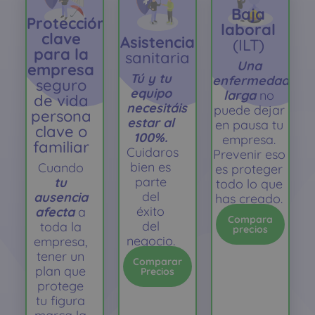
Baja
Protección
laboral
clave
Asistencia
(ILT)
para la
sanitaria
Una
empresa
Tú y tu
enfermedad
seguro
equipo
larga
no
de vida
necesitáis
puede dejar
persona
estar al
en pausa tu
clave o
100%.
empresa.
familiar
Cuidaros
Prevenir eso
bien es
Cuando
es proteger
parte
tu
todo lo que
del
ausencia
has creado.
éxito
afecta
a
Compara
del
toda la
precios
negocio.
empresa,
tener un
Comparar
plan que
Precios
protege
tu figura