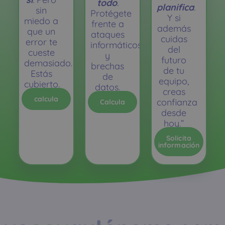
todo
.
planifica
.
sin
Protégete
Y si
miedo a
frente a
además
que un
ataques
cuidas
error te
informáticos
del
cueste
y
futuro
demasiado.
brechas
de tu
Estás
de
equipo,
cubierto.
datos.
creas
calcula
confianza
Calcula
desde
hoy.”
Solicita
información