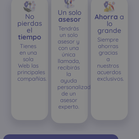
Un solo
No
Ahorra
a
asesor
pierdas
lo
Tendrás
el
grande
un solo
tiempo
Siempre
asesor y
Tienes
ahorras
con una
en una
gracias
única
sola
a
llamada,
Web las
nuestros
recibirás
principales
acuerdos
la
compañías.
exclusivos.
ayuda
personalizada
de un
asesor
experto.