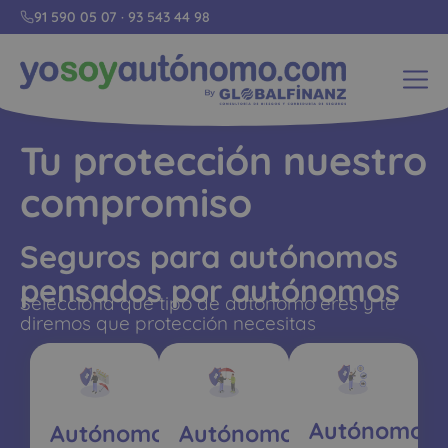
91 590 05 07
·
93 543 44 98
Tu protección nuestro
compromiso
Seguros para autónomos
pensados por autónomos
Selecciona que tipo de autónomo eres y te
diremos que protección necesitas
Autónomos
Autónomos
Autónomos