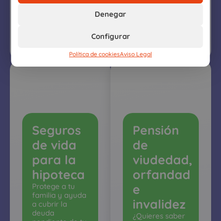
calcula
el
Denegar
precio
online
Configurar
Política de cookies
Aviso Legal
Seguros
Pensión
de vida
de
para la
viudedad,
hipoteca
orfandad
Protege a tu
e
familia y ayuda
invalidez
a cubrir la
deuda
¿Quieres saber