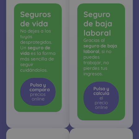
Seguros
Seguro
de vida
de baja
No dejes a los
laboral
tuyos
Gracias al
desprotegidos.
seguro de baja
Un
seguro de
laboral
, si no
vida
es la forma
puedes
más sencilla de
trabajar, no
seguir
pierdes tus
cuidándolos.
ingresos.
Pulsa y
Pulsa y
compara
calcula
precios
el
online
precio
online