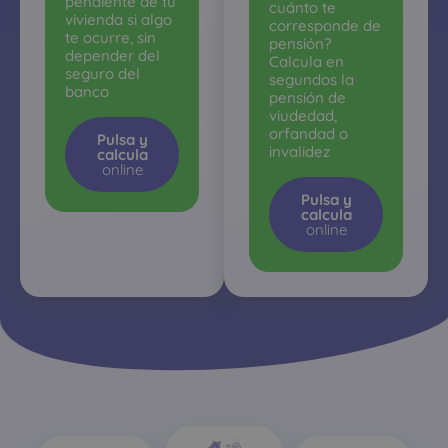
pendiente de tu
cuánto te
vivienda si algo
corresponde de
te ocurre, sin
pensión?
depender del
Calcula en
seguro del
segundos la
banco
pensión de
viudedad,
orfandad o
Pulsa y
invalidez
calcula
online
Pulsa y
calcula
online