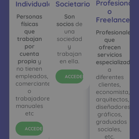
Profesionale
Societarios
Individuales
o
Son
Personas
Freelancers
socios
de
físicas
una
que
Profesionales
sociedad
trabajan
que
y
por
ofrecen
trabajan
cuenta
servicios
en ella.
propia
y
especializados
no tienen
a
empleados,
diferentes
ACCEDER
comerciantes
clientes,
o
economista,
trabajadores
arquitectos,
manuales
diseñadores
etc
gráficos,
graduados
sociales,
ACCEDER
etc.