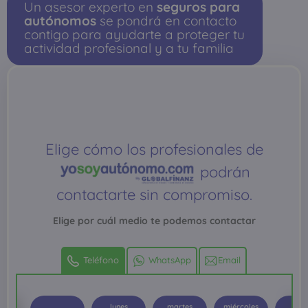
Un asesor experto en
seguros para
autónomos
se pondrá en contacto
contigo para ayudarte a proteger tu
actividad profesional y a tu familia
Elige cómo los profesionales de
podrán
contactarte sin compromiso.
Elige por cuál medio te podemos contactar
Teléfono
WhatsApp
Email
lunes
martes
miércoles
juev