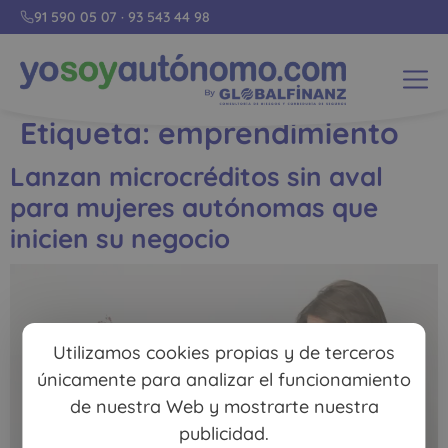
91 590 05 07
·
93 543 44 98
Etiqueta:
emprendimiento
Lanzan microcréditos sin aval
para mujeres autónomas que
inicien su negocio
Utilizamos cookies propias y de terceros
únicamente para analizar el funcionamiento
de nuestra Web y mostrarte nuestra
publicidad.