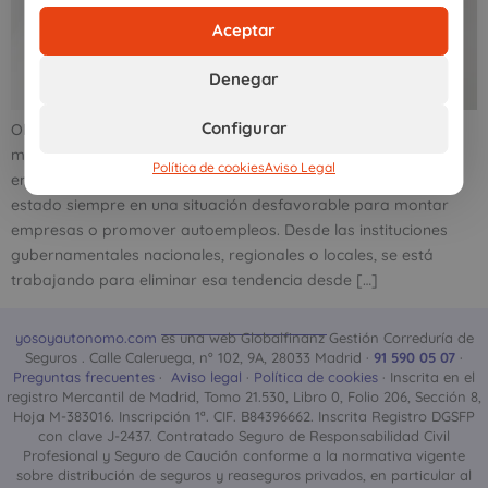
Aceptar
Denegar
Configurar
Obtener financiación para emprender, a través de
microcréditos sin aval accesibles, puede marcar la diferencia
Política de cookies
Aviso Legal
entre el éxito o el fracaso de un negocio. Las mujeres han
estado siempre en una situación desfavorable para montar
empresas o promover autoempleos. Desde las instituciones
gubernamentales nacionales, regionales o locales, se está
trabajando para eliminar esa tendencia desde […]
yosoyautonomo.com
es una web Globalfinanz Gestión Correduría de
Seguros . Calle Caleruega, nº 102, 9A, 28033 Madrid ·
91 590 05 07
·
Preguntas frecuentes
·
Aviso legal
·
Política de cookies
· Inscrita en el
registro Mercantil de Madrid, Tomo 21.530, Libro 0, Folio 206, Sección 8,
Hoja M-383016. Inscripción 1ª. CIF. B84396662. Inscrita Registro DGSFP
con clave J-2437. Contratado Seguro de Responsabilidad Civil
Profesional y Seguro de Caución conforme a la normativa vigente
sobre distribución de seguros y reaseguros privados, en particular al