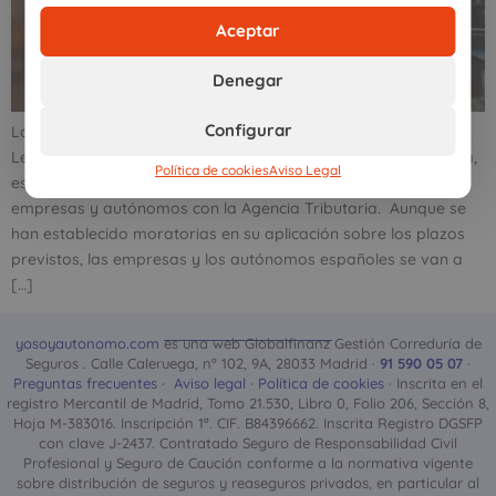
Aceptar
Denegar
Configurar
Las facturas verificables son las grandes protagonistas de la
Ley Antifraude que comenzará a aplicarse en 2025. En esencia,
Política de cookies
Aviso Legal
esta normativa exige conectar directamente la facturación de
empresas y autónomos con la Agencia Tributaria. Aunque se
han establecido moratorias en su aplicación sobre los plazos
previstos, las empresas y los autónomos españoles se van a
[…]
yosoyautonomo.com
es una web Globalfinanz Gestión Correduría de
Seguros . Calle Caleruega, nº 102, 9A, 28033 Madrid ·
91 590 05 07
·
Preguntas frecuentes
·
Aviso legal
·
Política de cookies
· Inscrita en el
registro Mercantil de Madrid, Tomo 21.530, Libro 0, Folio 206, Sección 8,
Hoja M-383016. Inscripción 1ª. CIF. B84396662. Inscrita Registro DGSFP
con clave J-2437. Contratado Seguro de Responsabilidad Civil
Profesional y Seguro de Caución conforme a la normativa vigente
sobre distribución de seguros y reaseguros privados, en particular al