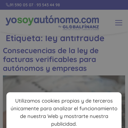
91 590 05 07
·
93 543 44 98
Etiqueta:
ley antifraude
Consecuencias de la ley de
facturas verificables para
autónomos y empresas
Utilizamos cookies propias y de terceros
únicamente para analizar el funcionamiento
de nuestra Web y mostrarte nuestra
publicidad.