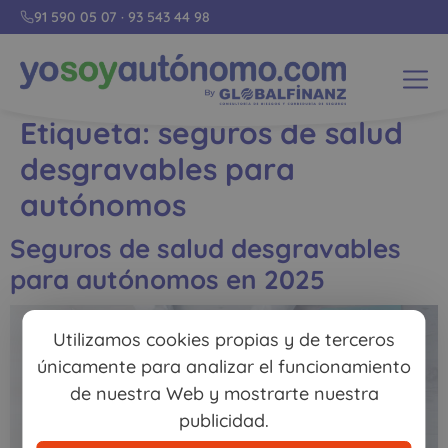
91 590 05 07
·
93 543 44 98
Etiqueta:
seguros de salud
desgravables para
autónomos
Seguros de salud desgravables
para autónomos en 2025
Utilizamos cookies propias y de terceros
únicamente para analizar el funcionamiento
de nuestra Web y mostrarte nuestra
publicidad.