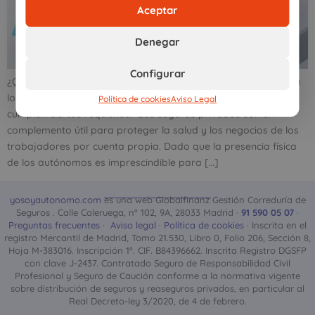
Aceptar
Denegar
Configurar
¿Quieres saber si los seguros de salud son desgravables para
los autónomos en 2025? La respuesta es sí, siempre que se
Política de cookies
Aviso Legal
cumplan ciertos requisitos. Los seguros privados son un
complemento útil para proteger la salud y los negocios de los
trabajadores por cuenta propia. Dado que la presencia física
de los autónomos es imprescindible para […]
yosoyautonomo.com
es una web Globalfinanz Gestión Correduría de
Seguros . Calle Caleruega, nº 102, 9A, 28033 Madrid ·
91 590 05 07
·
Preguntas frecuentes
·
Aviso legal
·
Política de cookies
· Inscrita en el
registro Mercantil de Madrid, Tomo 21.530, Libro 0, Folio 206, Sección 8,
Hoja M-383016. Inscripción 1ª. CIF. B84396662. Inscrita Registro DGSFP
con clave J-2437. Contratado Seguro de Responsabilidad Civil
Profesional y Seguro de Caución conforme a la normativa vigente
sobre distribución de seguros y reaseguros privados, en particular al
Real Decreto-ley 3/2020, de 4 de febrero.