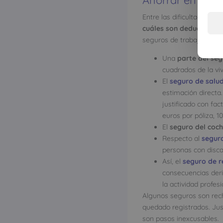
Entre las dificultades a
cuáles son deducibles 
seguros de trabajadores 
Una
parte del se
cuadrados de la viv
El
seguro de salu
estimación directa.
justificado con fac
euros por póliza, 
El
seguro del coc
Respecto al
seguro
personas con disca
Así, el
seguro de re
consecuencias deri
la actividad profesi
Algunos seguros son rec
quedado registrados. Jus
son pasos inexcusables.