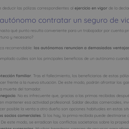
le deducir las pólizas correspondientes al
ejercicio en vigor
de la declar
 autónomo contratar un seguro de vi
hasta qué punto resulta conveniente para un trabajador por cuenta pr
rtuno y necesario?
tica recomendable:
los autónomos renuncian a demasiadas ventajas
mpilado cuáles son los principales beneficios de un autónomo cuando
tección familiar
. Tras el fallecimiento, los beneficiarios de estas póli
er frente a la nueva situación. De este modo, podrán afrontar los gas
la muerte del tomador.
 negocio
. No es infrecuente que, gracias a las primas recibidas despué
n mantener esa actividad profesional. Saldar deudas comerciales, inve
cer posible la venta a otro dueño son opciones habituales en estas sit
s socios comerciales
. Si los hay, la prima recibida puede destinarse 
 De este modo, se erradican los conflictos societarios sobre la propied
uestos sucesorios
. Muchos herederos carecen de recursos para afront