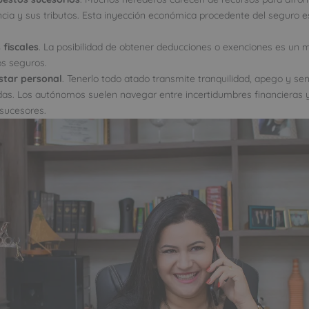
ncia y sus tributos. Esta inyección económica procedente del seguro 
 fiscales
. La posibilidad de obtener deducciones o exenciones es un
os seguros.
star personal
. Tenerlo todo atado transmite tranquilidad, apego y se
das. Los autónomos suelen navegar entre incertidumbres financieras y
sucesores.