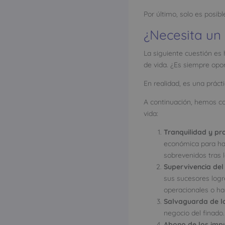
Por último, solo es posib
¿Necesita un
La siguiente cuestión es 
de vida. ¿Es siempre opo
En realidad, es una prác
A continuación, hemos co
vida:
Tranquilidad y pro
económica para hac
sobrevenidos tras 
Supervivencia del
sus sucesores logre
operacionales o ha
Salvaguarda de lo
negocio del finado.
Abono de los imp