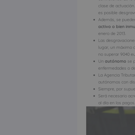
clase de actuación.
es posible desgrava
Además, se pueden 
activo o bien inm
enero de 2013.
Las desgravacione
lugar, un máximo d
no superar 9040 eu
Un
autónomo
se p
enfermedades o de
La Agencia Tributar
autónomos con dis
Siempre, por supue
Será necesario acr
al día en los pagos