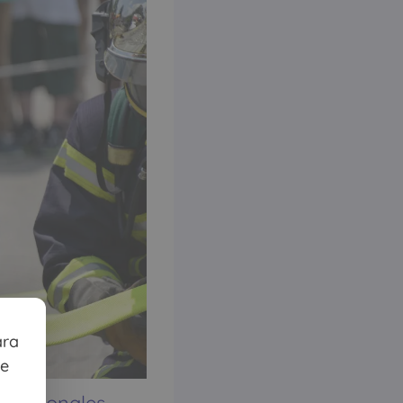
ara
te
 adicionales