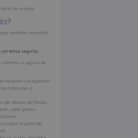
ación de la renta.
da?
opia contratar una póliza
 sin estos seguros
.
 contrata un seguro de
zas recibirán una inyección
tos habituales o
s del deceso del finado,
rtir, cubrir gastos
uaciones.
a comprar la parte del
ad.
ar los costes derivados