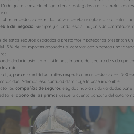
 Dado que el convenio obliga a tener protegidos a estos profesionales
rlo.
obtener deducciones en las pólizas de vida exigidas al contratar un
ueble del negocio
. Siempre y cuando, eso sí, hayan sido contratadas c
s de estos seguros asociados a préstamos hipotecarios presentan un
el 15 % de los importes abonados al comprar con hipoteca una viviend
ros.
uede deducir, asimismo y si la hay, la parte del seguro de vida que c
 invalidez.
ia fija, para ello, estrictos límites respecto a esas deducciones: 500 e
capacidad. Además, esa cantidad disminuye la base imponible.
sto, las
compañías de seguros
elegidas habrán sido validadas por e
editar el
abono de las
primas
desde la cuenta bancaria del autónom
.