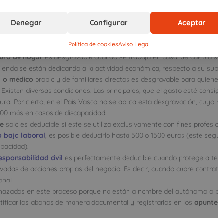
l comprender cómo ahorrar en tus seguros siendo trabajador por cuenta
Denegar
Configurar
Aceptar
y cuándo
. Anotamos a continuación qué pautas se aplican en las disti
por cuenta propia:
Política de cookies
Aviso Legal
guro de hogar
es desgravable cuando se trabaja en casa. Se calcula 
ienda se están dedicando a la actividad económica, respecto a su super
d
o médico
propio y de familiares directos es desgravable para quiene
 Existen diversas condiciones. Las principales, que el gasto esté consi
tura. Por cierto, en el País Vasco no se aplica esta desgravación, cuy
1000 más en casos de discapacidad.
he
solo es deducible si este se utiliza exclusivamente con fines profesio
 baja laboral
, es posible deducirlo hasta 500 o 1500 euros (este se
pacidad).
sponsabilidad civil
es perfectamente deducible cuando protege a ter
vadas de acciones propias del negocio. Es decir, cuando cubre contra
onal.
hazados en este proceso porque no están a nombre del autónomo o 
tificar los abonos de manera documental y registrarlos en los
apunte