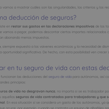
o vamos a mostrar cuáles son las singularidades, los criterios y los req
ama deducción de seguros?
iste en
restar sus gastos en las declaraciones impositivas
de los to
ue vamos a pagar, podemos descontar ciertos importes relacionados con
aban abonando menos impuestos.
o
, siempre expuesto a los vaivenes económicos y la necesidad de dism
a oportunidad significativa. De hecho, con esta posibilidad ven crecer 
r en tu seguro de vida con estas de
 funcionan las deducciones del
seguro de vida
para autónomos, así co
andes principios:
guros de vida no desgravan nunca
, no importa si se es trabajador po
s aquellos
seguros
de vida contratados para trabajadores y que s
nal
. En esa situación sí se considera un gasto de los autónomos, ya 
 que ocurre, por ejemplo, cuando se contrata un equipo de albañiles pa