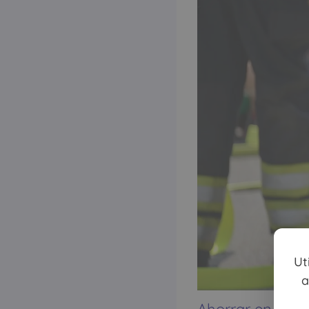
Ut
a
Ahorrar en tu s