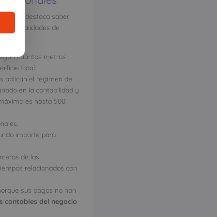
 propia, destaca saber
ntas modalidades de
según cuántos metros
ficie total.
s aplican el régimen de
gnado en la contabilidad y
o máximo es hasta 500
nales.
gundo importe para
ceros de las
tiempos relacionados con
porque sus pagos no han
s contables del negocio