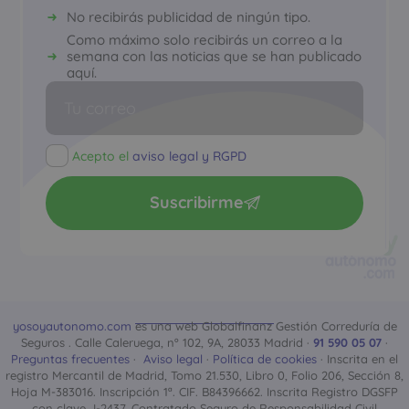
No recibirás publicidad de ningún tipo.
Como máximo solo recibirás un correo a la
semana con las noticias que se han publicado
aquí.
Acepto el
aviso legal y RGPD
Suscribirme
yosoyautonomo.com
es una web Globalfinanz Gestión Correduría de
Seguros . Calle Caleruega, nº 102, 9A, 28033 Madrid ·
91 590 05 07
·
Preguntas frecuentes
·
Aviso legal
·
Política de cookies
· Inscrita en el
registro Mercantil de Madrid, Tomo 21.530, Libro 0, Folio 206, Sección 8,
Hoja M-383016. Inscripción 1ª. CIF. B84396662. Inscrita Registro DGSFP
con clave J-2437. Contratado Seguro de Responsabilidad Civil