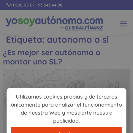
91 590 05 07
·
93 543 44 98
Etiqueta:
autonomo o sl
¿Es mejor ser autónomo o
montar una SL?
Utilizamos cookies propias y de terceros
únicamente para analizar el funcionamiento
de nuestra Web y mostrarte nuestra
publicidad.