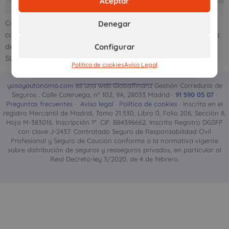
Aceptar
Cada figura comercial tiene sus ventajas y sus desventajas,
Denegar
conocerlas a fondo resulta clave para decidir la forma jurídica
Configurar
de nuestro negocio y elegir entre ser autónomo o montar una
SL.
Política de cookies
Aviso Legal
yosoyautonomo.com
es una web Globalfinanz Gestión Correduría de
Seguros . Calle Caleruega, nº 102, 9A, 28033 Madrid ·
91 590 05 07
·
Preguntas frecuentes
·
Aviso legal
·
Política de cookies
· Inscrita en el
registro Mercantil de Madrid, Tomo 21.530, Libro 0, Folio 206, Sección 8,
Hoja M-383016. Inscripción 1ª. CIF. B84396662. Inscrita Registro DGSFP
con clave J-2437. Contratado Seguro de Responsabilidad Civil
Profesional y Seguro de Caución conforme a la normativa vigente
sobre distribución de seguros y reaseguros privados, en particular al
Real Decreto-ley 3/2020, de 4 de febrero.