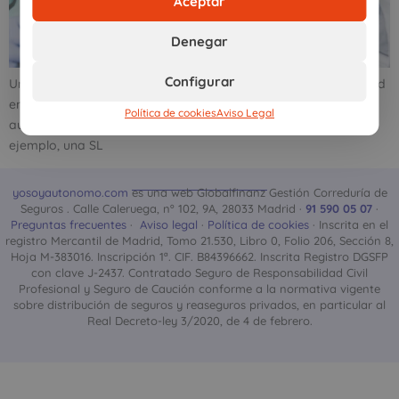
Aceptar
Denegar
Configurar
Un «autónomo societario» es aquel que desarrolla su actividad
en una empresa de la cual es socio. Es decir, es un trabajador
Política de cookies
Aviso Legal
autónomo que ha constituido una sociedad mercantil; por
ejemplo, una SL
yosoyautonomo.com
es una web Globalfinanz Gestión Correduría de
Seguros . Calle Caleruega, nº 102, 9A, 28033 Madrid ·
91 590 05 07
·
Preguntas frecuentes
·
Aviso legal
·
Política de cookies
· Inscrita en el
registro Mercantil de Madrid, Tomo 21.530, Libro 0, Folio 206, Sección 8,
Hoja M-383016. Inscripción 1ª. CIF. B84396662. Inscrita Registro DGSFP
con clave J-2437. Contratado Seguro de Responsabilidad Civil
Profesional y Seguro de Caución conforme a la normativa vigente
sobre distribución de seguros y reaseguros privados, en particular al
Real Decreto-ley 3/2020, de 4 de febrero.