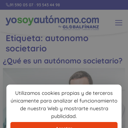
91 590 05 07
·
93 543 44 98
Etiqueta:
autónomo
societario
¿Qué es un autónomo societario?
Utilizamos cookies propias y de terceros
únicamente para analizar el funcionamiento
de nuestra Web y mostrarte nuestra
publicidad.