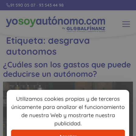
91 590 05 07
·
93 543 44 98
Etiqueta:
desgrava
autonomos
¿Cuáles son los gastos que puede
deducirse un autónomo?
Utilizamos cookies propias y de terceros
únicamente para analizar el funcionamiento
de nuestra Web y mostrarte nuestra
publicidad.