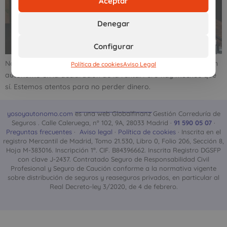
Aceptar
Denegar
Configurar
No todos los desembolsos son gastos que puede deducirse un
Política de cookies
Aviso Legal
autónomo en la declaración de la renta. Pero hay muchos que
sí. Estemos atentos para no perder dinero.
yosoyautonomo.com
es una web Globalfinanz Gestión Correduría de
Seguros . Calle Caleruega, nº 102, 9A, 28033 Madrid ·
91 590 05 07
·
Preguntas frecuentes
·
Aviso legal
·
Política de cookies
· Inscrita en el
registro Mercantil de Madrid, Tomo 21.530, Libro 0, Folio 206, Sección 8,
Hoja M-383016. Inscripción 1ª. CIF. B84396662. Inscrita Registro DGSFP
con clave J-2437. Contratado Seguro de Responsabilidad Civil
Profesional y Seguro de Caución conforme a la normativa vigente
sobre distribución de seguros y reaseguros privados, en particular al
Real Decreto-ley 3/2020, de 4 de febrero.