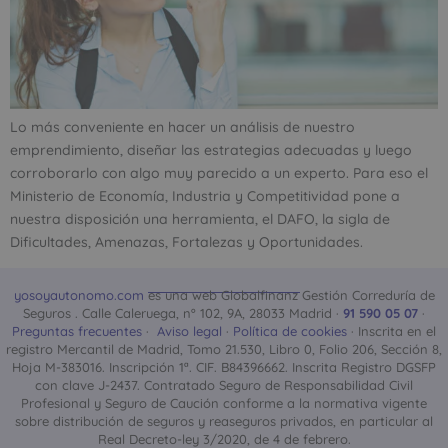
Lo más conveniente en hacer un análisis de nuestro
emprendimiento, diseñar las estrategias adecuadas y luego
corroborarlo con algo muy parecido a un experto. Para eso el
Ministerio de Economía, Industria y Competitividad pone a
nuestra disposición una herramienta, el DAFO, la sigla de
Dificultades, Amenazas, Fortalezas y Oportunidades.
yosoyautonomo.com
es una web Globalfinanz Gestión Correduría de
Seguros . Calle Caleruega, nº 102, 9A, 28033 Madrid ·
91 590 05 07
·
Preguntas frecuentes
·
Aviso legal
·
Política de cookies
· Inscrita en el
registro Mercantil de Madrid, Tomo 21.530, Libro 0, Folio 206, Sección 8,
Hoja M-383016. Inscripción 1ª. CIF. B84396662. Inscrita Registro DGSFP
con clave J-2437. Contratado Seguro de Responsabilidad Civil
Profesional y Seguro de Caución conforme a la normativa vigente
sobre distribución de seguros y reaseguros privados, en particular al
Real Decreto-ley 3/2020, de 4 de febrero.