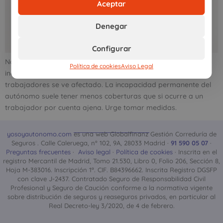
Aceptar
Denegar
Configurar
Nos puede pasar a todos. La vida a veces da cambios
Política de cookies
Aviso Legal
inesperados y hasta el más vital y saludable de los
trabajadores se ve afectado. La incapacidad permanente del
autónomo suele tener menos coberturas que si ocurre a un
trabajador por cuenta ajena. Urge tomar medidas.
yosoyautonomo.com
es una web Globalfinanz Gestión Correduría de
Seguros . Calle Caleruega, nº 102, 9A, 28033 Madrid ·
91 590 05 07
·
Preguntas frecuentes
·
Aviso legal
·
Política de cookies
· Inscrita en el
registro Mercantil de Madrid, Tomo 21.530, Libro 0, Folio 206, Sección 8,
Hoja M-383016. Inscripción 1ª. CIF. B84396662. Inscrita Registro DGSFP
con clave J-2437. Contratado Seguro de Responsabilidad Civil
Profesional y Seguro de Caución conforme a la normativa vigente
sobre distribución de seguros y reaseguros privados, en particular al
Real Decreto-ley 3/2020, de 4 de febrero.