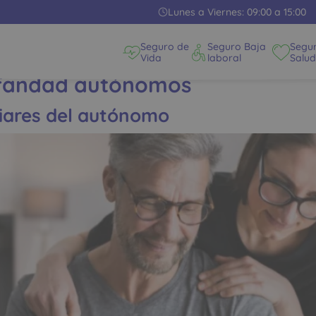
Lunes a Viernes: 09:00 a 15:00
Seguro de
Seguro Baja
Segu
Vida
laboral
Salud
rfandad autónomos
liares del autónomo