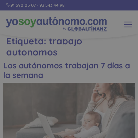
91 590 05 07
·
93 543 44 98
Etiqueta:
trabajo
autonomos
Los autónomos trabajan 7 días a
la semana