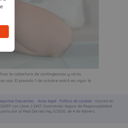
te
icar la cobertura de contingencias y otras
e usa. El pasado 1 de octubre entró en vigor la
eguntas frecuentes
·
Aviso legal
·
Política de cookies
· Inscrita en
stro DGSFP con clave J-2437. Contratado Seguro de Responsabilidad
particular al Real Decreto-ley 3/2020, de 4 de febrero.