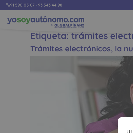
91 590 05 07
·
93 543 44 98
Etiqueta:
trámites elect
Trámites electrónicos, la 
Ut