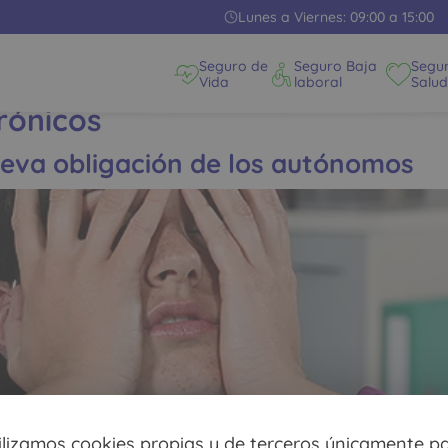
Lunes a Viernes: 09:00 a 15:00
Seguro de
Seguro Baja
Segu
Vida
laboral
Salud
rónicos
nueva obligación de los autónomos
ilizamos cookies propias y de terceros únicamente p