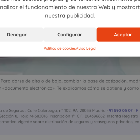
nalizar el funcionamiento de nuestra Web y mostrar
nuestra publicidad.
Denegar
Configurar
Aceptar
Política de cookies
Aviso Legal
ara darse de alta o de baja, cambiar la base de cotización, modif
un «documento electrónico». Te explicamos cómo se obtiene y cómo s
de Seguros . Calle Caleruega, nº 102, 9A, 28033 Madrid ·
91 590 05 07
·
Pr
, Sección 8, Hoja M-383016. Inscripción 1ª. CIF. B84396662. Inscrita Regi
rmativa vigente sobre distribución de seguros y reaseguros privados, en 