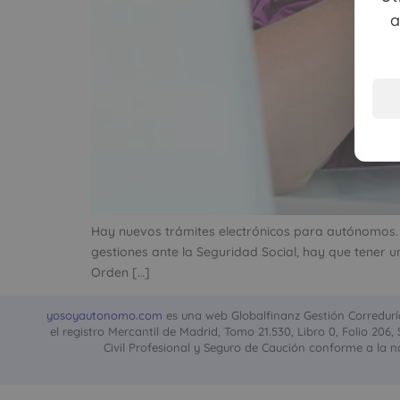
a
Hay nuevos trámites electrónicos para autónomos. P
gestiones ante la Seguridad Social, hay que tener 
Orden […]
yosoyautonomo.com
es una web Globalfinanz Gestión Correduría 
el registro Mercantil de Madrid, Tomo 21.530, Libro 0, Folio 206
Civil Profesional y Seguro de Caución conforme a la no