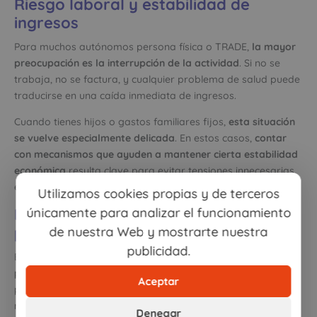
Riesgo laboral y estabilidad de
ingresos
Para muchos autónomos persona física o TRADE,
la mayor
preocupación es la interrupción de la actividad
. Si no se
trabaja, no se factura, y cualquier problema de salud puede
traducirse en una caída inmediata de ingresos.
Cuando tienes hijos o gastos familiares fijos,
esta situación
se vuelve especialmente delicada
. En estos casos,
contar
con mecanismos que ayuden a mantener cierta estabilidad
económica
resulta clave para evitar tensiones innecesarias
en tu hogar.
Utilizamos cookies propias y de terceros
Responsabilidad civil y protección
únicamente para analizar el funcionamiento
patrimonial
de nuestra Web y mostrarte nuestra
publicidad.
El autónomo societario suele manejar
contratos, clientes y
proyectos de mayor tamaño
. Su prioridad pasa por
Aceptar
proteger la continuidad de la empresa frente a posibles
reclamaciones de terceros.
Denegar