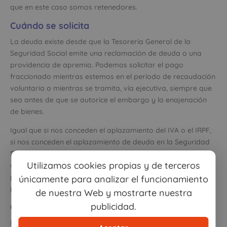
que en este caso somos retenedores.
Cuándo se solicita
La deuda existe desde que la Tesorería General de la
Seguridad Social emite una reclamación de deuda o una
providencia de apremio. Podemos solicitar el pago
fraccionado mientras estemos en el período de recaudación
voluntaria o mientras se tramita, vía ejecutiva, siempre que
sea antes de que se autorice el embargo y la enajenación
de bienes.
Igual que si nos conceden el aplazamiento del IVA o el IRPF,
si nos conceden el aplazamiento de deuda en la Seguridad
Social, se nos considera al corriente de pago de nuestras
Utilizamos cookies propias y de terceros
obligaciones, lo que es imprescindible para pedir un
préstamo bancario o contratar con administraciones
únicamente para analizar el funcionamiento
públicas.
de nuestra Web y mostrarte nuestra
publicidad.
Cómo se tramita
Para aplazar los pagos hay que presentar: