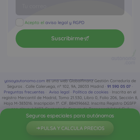
Acepto el
aviso legal y RGPD
Suscribirme
yosoyautonomo.com
es una web Globalfinanz Gestión Correduría de
Seguros . Calle Caleruega, nº 102, 9A, 28033 Madrid ·
91 590 05 07
·
Preguntas frecuentes
·
Aviso legal
·
Política de cookies
· Inscrita en el
registro Mercantil de Madrid, Tomo 21.530, Libro 0, Folio 206, Sección 8,
Hoja M-383016. Inscripción 1ª. CIF. B84396662. Inscrita Registro DGSFP
con clave J-2437. Contratado Seguro de Responsabilidad Civil
Profesional y Seguro de Caución conforme a la normativa vigente
Seguros especiales para autónomos
sobre distribución de seguros y reaseguros privados, en particular al
Real Decreto-ley 3/2020, de 4 de febrero.
PULSA Y CALCULA PRECIOS