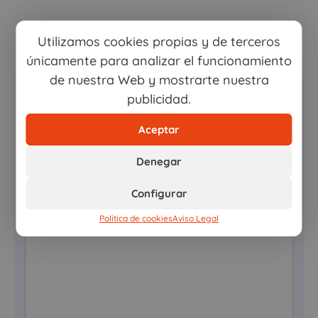
Compartir esta noticia
Utilizamos cookies propias y de terceros
únicamente para analizar el funcionamiento
de nuestra Web y mostrarte nuestra
publicidad.
Deja una respuesta
Aceptar
Tu dirección de correo electrónico no será publicada.
Los campos obligatorios están marcados con
*
Denegar
Comentario
*
Configurar
Política de cookies
Aviso Legal