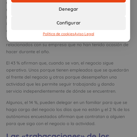
en distintos porcentajes. Tres de cada diez autónomos
Denegar
revelan que, a pesar de estar de vacaciones, están
pendientes del negocio en todo momento. Uno de cada dos
Configurar
intentan desconectar todo lo que pueden, pero tienen que
dedicar algo de tiempo a su trabajo, y los hay que, además,
Política de cookies
Aviso Legal
aprovechan las vacaciones para hacer trabajos
relacionados con su empresa que no han tenido ocasión de
hacer durante el año.
El 43 % afirman que, cuando se van, el negocio sigue
operativo. Unos porque tienen empleados que se quedarán
al frente del negocio y otros porque desempeñan una
actividad que les permite seguir trabajando y dando
servicio independientemente de dónde se encuentren.
Algunos, el 14 %, pueden delegar en un familiar para que se
haga cargo del negocio los días que no están y el 2 % de los
autónomos encuestados afirman que contratan a alguien
para que siga con el negocio o la actividad.
Las «trabacaciones» de los