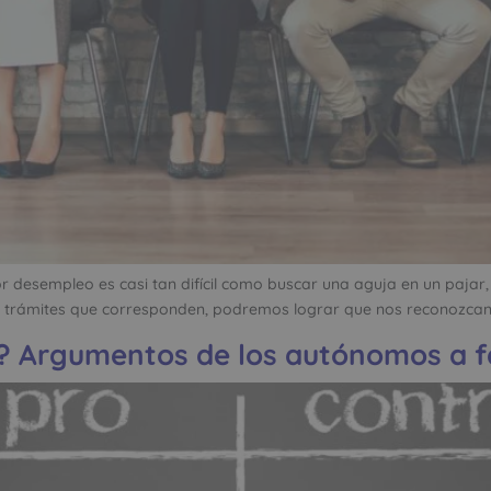
r desempleo es casi tan difícil como buscar una aguja en un pajar
os trámites que corresponden, podremos lograr que nos reconozcan
s? Argumentos de los autónomos a f