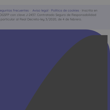
eguntas frecuentes
·
Aviso legal
·
Política de cookies
· Inscrita en
stro DGSFP con clave J-2437. Contratado Seguro de Responsabilidad
particular al Real Decreto-ley 3/2020, de 4 de febrero.