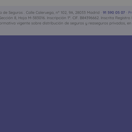
de Seguros . Calle Caleruega, nº 102, 9A, 28033 Madrid ·
91 590 05 07
·
Pr
, Sección 8, Hoja M-383016. Inscripción 1ª. CIF. B84396662. Inscrita Regi
rmativa vigente sobre distribución de seguros y reaseguros privados, en 